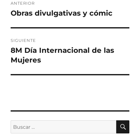
ANTERIOR
de
Obras divulgativas y cómic
Entrada
anterior:
entradas
SIGUIENTE
8M Día Internacional de las
Entrada
siguiente:
Mujeres
BU
Buscar
por: