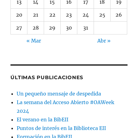
13
14
15
16
17
18
19
20
21
22
23
24
25
26
27
28
29
30
31
« Mar
Abr »
ÚLTIMAS PUBLICACIONES
Un pequeño mensaje de despedida
La semana del Acceso Abierto #OAWeek
2024
El verano en la BibEII
Puntos de interés en la Biblioteca EII
Formación en la BibEII