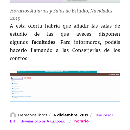
Horarios Aularios y Salas de Estudio, Navidades
2019
A esta oferta habría que añadir las salas de
estudio de las que aveces disponen
algunas
facultades
. Para informaros, podéis
hacerlo llamando a las Conserjerías de los
centros:
Autor
Publicado
Categorías
Derechoalibros
16 diciembre, 2019
Biblioteca
el
Etiquetas
EII
,
Universidad de Valladolid
horario