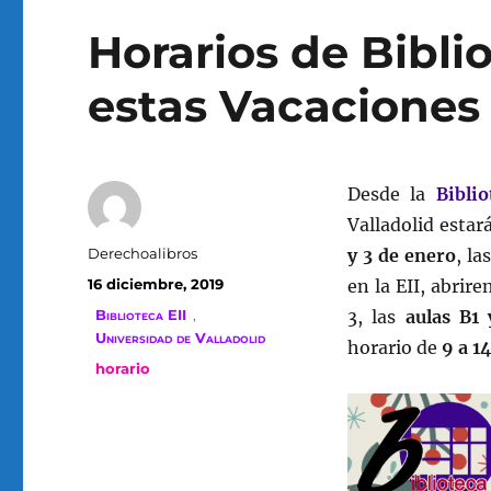
Horarios de Bibli
estas Vacaciones
Desde la
Biblio
Valladolid estar
Autor
Derechoalibros
y 3 de enero
, la
Publicado
16 diciembre, 2019
en la EII, abrir
el
Categorías
Biblioteca EII
,
3, las
aulas B1
Universidad de Valladolid
horario de
9 a 14
Etiquetas
horario