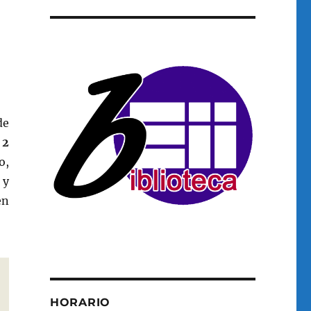
de
s
2
o,
 y
en
HORARIO