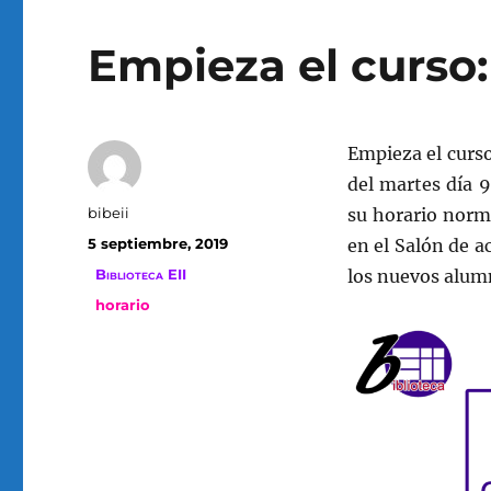
Empieza el curso:
Empieza el curso
del martes día 
Autor
bibeii
su horario norm
Publicado
5 septiembre, 2019
en el Salón de a
el
Categorías
Biblioteca EII
los nuevos alumn
Etiquetas
horario