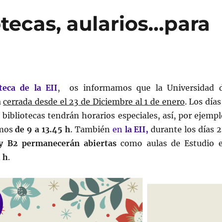
otecas, aularios…para
teca de la EII
, os informamos que la Universidad 
á
cerrada desde el 23 de Diciembre al 1 de enero
. Los día
s bibliotecas tendrán horarios especiales, así, por ejempl
emos
de 9 a 13.45 h
. También
en
la EII,
durante los días 2
 y B2 permanecerán abiertas
como aulas de Estudio 
 h
.