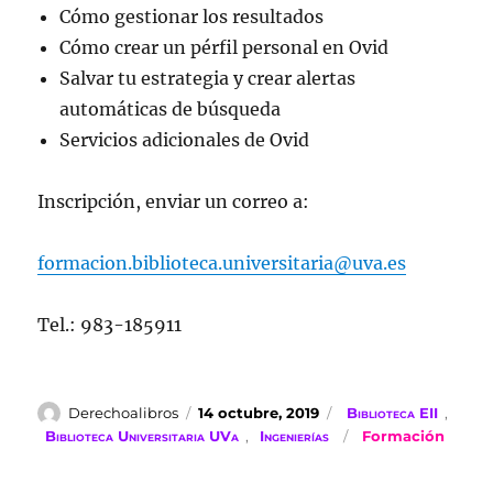
Cómo gestionar los resultados
Cómo crear un pérfil personal en Ovid
Salvar tu estrategia y crear alertas
automáticas de búsqueda
Servicios adicionales de Ovid
Inscripción, enviar un correo a:
formacion.biblioteca.universitaria@uva.es
Tel.: 983-185911
Autor
Publicado
Categorías
Derechoalibros
14 octubre, 2019
Biblioteca EII
,
el
Etiquetas
Biblioteca Universitaria UVa
,
Ingenierías
Formación