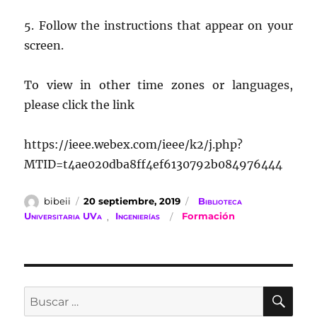
5. Follow the instructions that appear on your
screen.
To view in other time zones or languages,
please click the link
https://ieee.webex.com/ieee/k2/j.php?
MTID=t4ae020dba8ff4ef6130792b084976444
Autor
Publicado
Categorías
bibeii
20 septiembre, 2019
Biblioteca
el
Etiquetas
Universitaria UVa
,
Ingenierías
Formación
BU
Buscar
por: