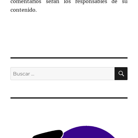
comentarios serán los responsables de su
contenido.
BU
Buscar
por: