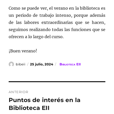
Como se puede ver, el verano en la biblioteca es
un periodo de trabajo intenso, porque además
de las labores extraordinarias que se hacen,
seguimos realizando todas las funciones que se
ofrecen a lo largo del curso.
¡Buen verano!
Autor
Publicado
Categorías
bibeii
25 julio, 2024
Biblioteca EII
el
Navegación
ANTERIOR
de
Puntos de interés en la
Entrada
anterior:
Biblioteca EII
entradas