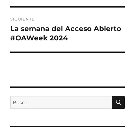
SIGUIENTE
La semana del Acceso Abierto
Entrada
siguiente:
#OAWeek 2024
BU
Buscar
por: