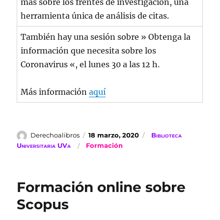
más sobre los frentes de investigación, una
herramienta única de análisis de citas.
También hay una sesión sobre » Obtenga la
información que necesita sobre los
Coronavirus «, el lunes 30 a las 12 h.
Más información
aquí
Autor
Publicado
Categorías
Derechoalibros
18 marzo, 2020
Biblioteca
el
Etiquetas
Universitaria UVa
Formación
Formación online sobre
Scopus