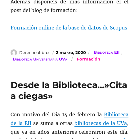
Además disponéis de más información el el
post del blog de formación:
Formación online de la base de datos de Scopus
Autor
Publicado
Categorías
Derechoalibros
2 marzo, 2020
Biblioteca EII
,
el
Etiquetas
Biblioteca Universitaria UVa
Formación
Desde la Biblioteca…»Cita
a ciegas»
Con motivo del Día 14 de febrero la
Biblioteca
de la EII
se suma a otras
bibliotecas de la UVa
,
que ya en años anteriores celebraron este día.