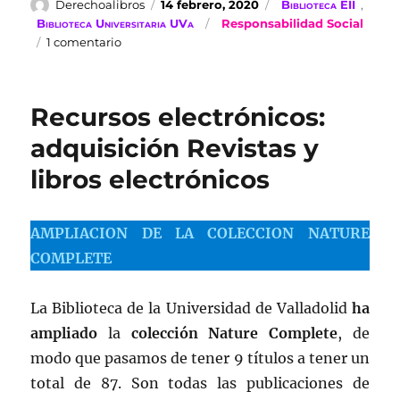
Autor
Publicado
Categorías
Derechoalibros
14 febrero, 2020
Biblioteca EII
,
el
Etiquetas
Biblioteca Universitaria UVa
Responsabilidad Social
en
1 comentario
Desde
la
Biblioteca…»Cita
Recursos electrónicos:
a
ciegas»
adquisición Revistas y
libros electrónicos
AMPLIACION DE LA COLECCION NATURE
COMPLETE
La Biblioteca de la Universidad de Valladolid
ha
ampliado
la
colección Nature Complete
, de
modo que pasamos de tener 9 títulos a tener un
total de 87. Son todas las publicaciones de