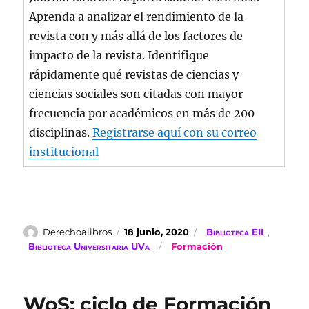
Aprenda a analizar el rendimiento de la
revista con y más allá de los factores de
impacto de la revista. Identifique
rápidamente qué revistas de ciencias y
ciencias sociales son citadas con mayor
frecuencia por académicos en más de 200
disciplinas.
Registrarse aquí con su correo
institucional
Autor
Publicado
Categorías
Derechoalibros
18 junio, 2020
Biblioteca EII
,
el
Etiquetas
Biblioteca Universitaria UVa
Formación
WoS: ciclo de Formación