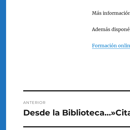
Más informació
Además disponéis
Formación online
Navegación
ANTERIOR
de
Desde la Biblioteca…»Cit
Entrada
anterior:
entradas