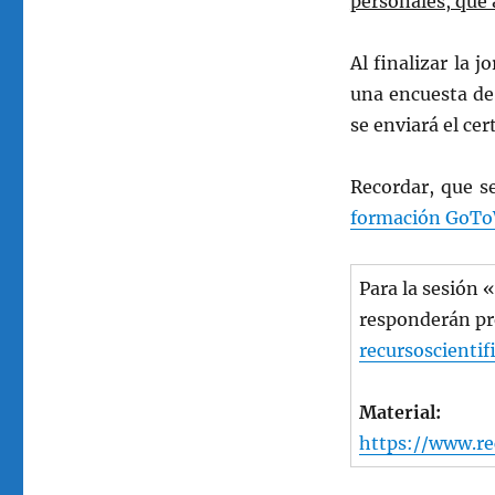
personales, que 
Al finalizar la 
una encuesta de s
se enviará el cer
Recordar, que s
formación GoTo
Para la sesión 
responderán pr
recursoscientif
Material:
https://www.rec