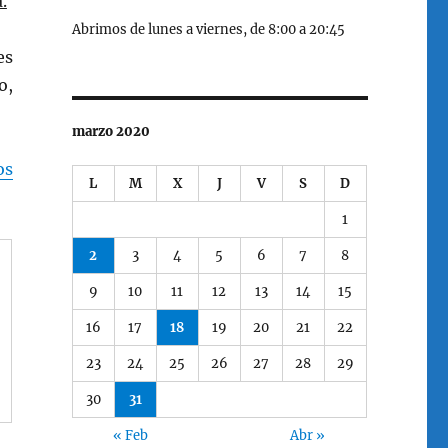
.
Abrimos de lunes a viernes, de 8:00 a 20:45
es
o,
marzo 2020
os
L
M
X
J
V
S
D
1
2
3
4
5
6
7
8
9
10
11
12
13
14
15
16
17
18
19
20
21
22
23
24
25
26
27
28
29
30
31
« Feb
Abr »