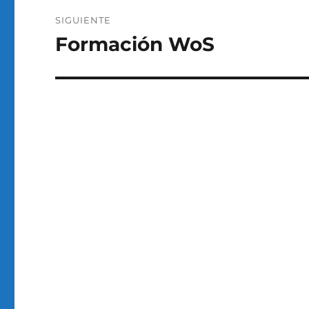
SIGUIENTE
Formación WoS
Entrada
siguiente: