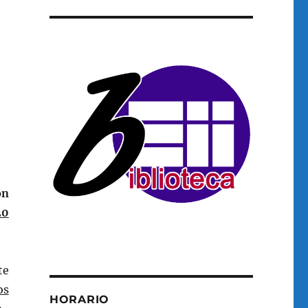
ón
20
te
os
HORARIO