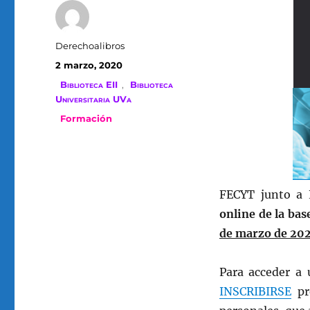
Autor
Derechoalibros
Publicado
2 marzo, 2020
el
Categorías
Biblioteca EII
,
Biblioteca
Universitaria UVa
Etiquetas
Formación
FECYT junto a 
online de la ba
de marzo de 20
Para acceder a 
INSCRIBIRSE
pr