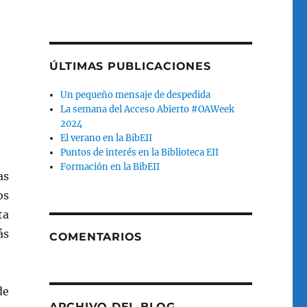
ÚLTIMAS PUBLICACIONES
Un pequeño mensaje de despedida
La semana del Acceso Abierto #OAWeek
2024
El verano en la BibEII
Puntos de interés en la Biblioteca EII
Formación en la BibEII
as
os
ta
ás
COMENTARIOS
de
ARCHIVO DEL BLOG