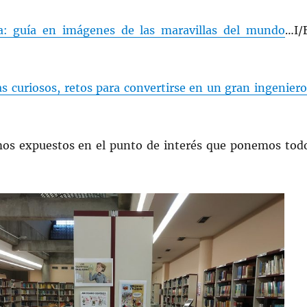
da: guía en imágenes de las maravillas del mundo
…I/
s curiosos, retos para convertirse en un gran ingeniero
os expuestos en el punto de interés que ponemos tod