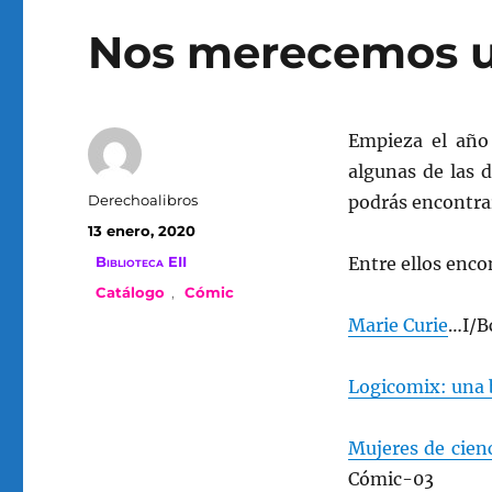
Nos merecemos un
Empieza el año
algunas de las d
Autor
Derechoalibros
podrás encontra
Publicado
13 enero, 2020
el
Categorías
Biblioteca EII
Entre ellos enco
Etiquetas
Catálogo
,
Cómic
Marie Curie
…I/B
Logicomix: una 
Mujeres de cien
Cómic-03