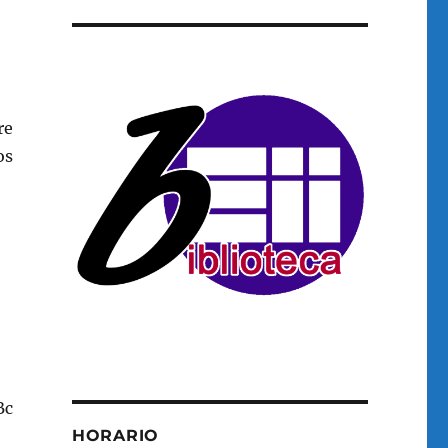
re
os
Bc
HORARIO