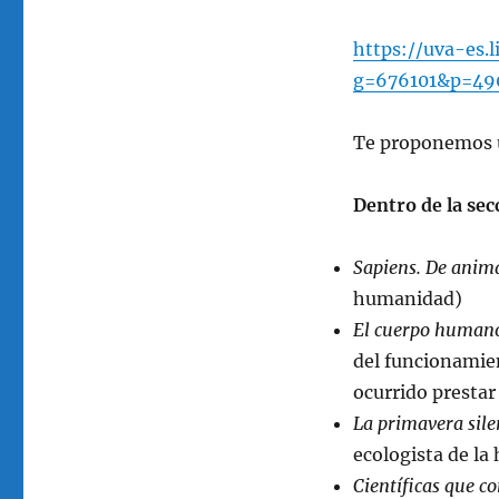
https://uva-es.
g=676101&p=49
Te proponemos u
Dentro de la sec
Sapiens. De anima
humanidad)
El cuerpo humano
del funcionamien
ocurrido prestar
La primavera sile
ecologista de la 
Científicas que c