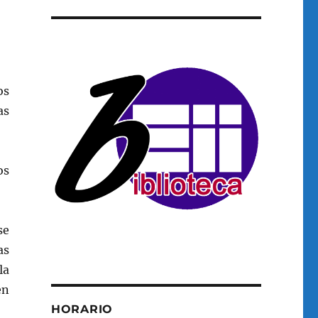
os
as
os
se
as
la
en
HORARIO