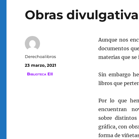
Obras divulgativa
Aunque nos enco
documentos que 
Autor
Derechoalibros
materias que se 
Publicado
23 marzo, 2021
el
Categorías
Biblioteca EII
Sin embargo hem
libros que perte
Por lo que he
encuentran nov
sobre distintos
gráfica, con obr
forma de viñetas