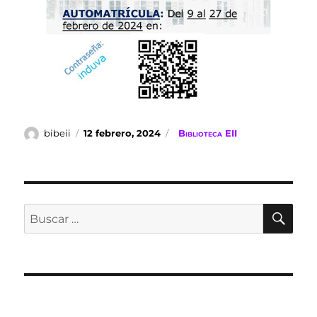
Autor
Publicado
Categorías
bibeii
12 febrero, 2024
Biblioteca EII
el
BU
Buscar
por: