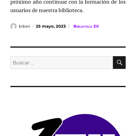
próximo año continuar con la formación de los
usuarios de nuestra biblioteca.
Autor
Publicado
Categorías
bibeii
25 mayo, 2023
Biblioteca EII
el
BU
Buscar
por: