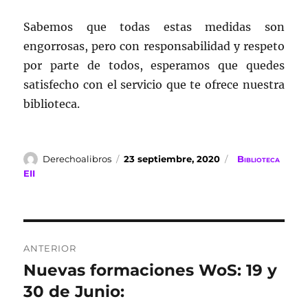
Sabemos que todas estas medidas son
engorrosas, pero con responsabilidad y respeto
por parte de todos, esperamos que quedes
satisfecho con el servicio que te ofrece nuestra
biblioteca.
Autor
Publicado
Categorías
Derechoalibros
23 septiembre, 2020
Biblioteca
el
EII
Navegación
ANTERIOR
de
Nuevas formaciones WoS: 19 y
Entrada
anterior:
30 de Junio:
entradas