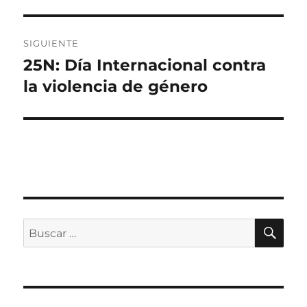
SIGUIENTE
25N: Día Internacional contra
Entrada
siguiente:
la violencia de género
BU
Buscar
por: