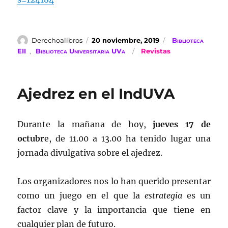
Autor
Publicado
Categorías
Derechoalibros
20 noviembre, 2019
Biblioteca
el
Etiquetas
EII
,
Biblioteca Universitaria UVa
Revistas
Ajedrez en el IndUVA
Durante la mañana de hoy,
jueves 17 de
octubr
e, de 11.00 a 13.00 ha tenido lugar una
jornada divulgativa sobre el ajedrez.
Los organizadores nos lo han querido presentar
como un juego en el que la
estrategia
es un
factor clave y la importancia que tiene en
cualquier plan de futuro.