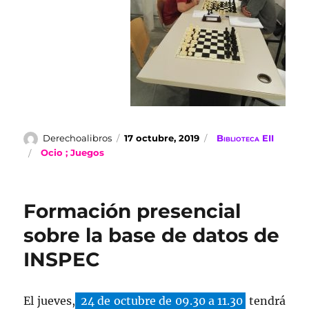
Autor
Publicado
Categorías
Derechoalibros
17 octubre, 2019
Biblioteca EII
el
Etiquetas
Ocio ; Juegos
Formación presencial
sobre la base de datos de
INSPEC
El jueves,
24 de octubre de 09.30 a 11.30
tendrá