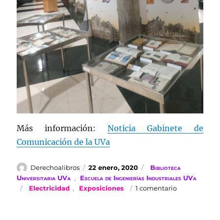
Más información:
Noticia Gabinete de
Comunicación de la UVa
Autor
Publicado
Categorías
Derechoalibros
22 enero, 2020
Biblioteca
el
Universitaria UVa
,
Escuela de Ingenierías Industriales UVa
Etiquetas
en
Electricidad
,
Exposiciones
1 comentario
Exposición
“La
década