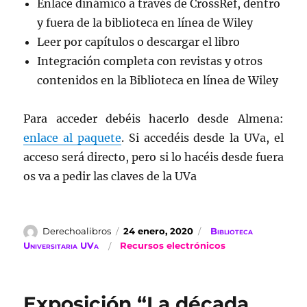
Enlace dinámico a través de CrossRef, dentro
y fuera de la biblioteca en línea de Wiley
Leer por capítulos o descargar el libro
Integración completa con revistas y otros
contenidos en la Biblioteca en línea de Wiley
Para acceder debéis hacerlo desde Almena:
enlace al paquete
. Si accedéis desde la UVa, el
acceso será directo, pero si lo hacéis desde fuera
os va a pedir las claves de la UVa
Autor
Publicado
Categorías
Derechoalibros
24 enero, 2020
Biblioteca
el
Etiquetas
Universitaria UVa
Recursos electrónicos
Exposición “La década