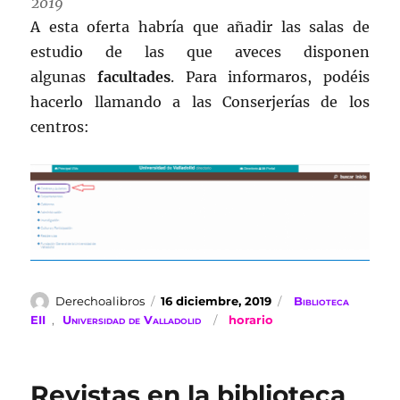
2019
A esta oferta habría que añadir las salas de
estudio de las que aveces disponen
algunas
facultades
. Para informaros, podéis
hacerlo llamando a las Conserjerías de los
centros:
Autor
Publicado
Categorías
Derechoalibros
16 diciembre, 2019
Biblioteca
el
Etiquetas
EII
,
Universidad de Valladolid
horario
Revistas en la biblioteca