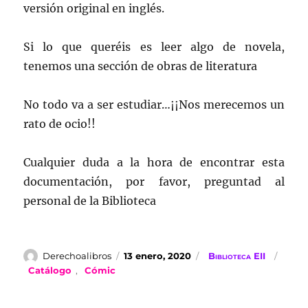
versión original en inglés.
Si lo que queréis es leer algo de novela,
tenemos una sección de obras de literatura
No todo va a ser estudiar…¡¡Nos merecemos un
rato de ocio!!
Cualquier duda a la hora de encontrar esta
documentación, por favor, preguntad al
personal de la Biblioteca
Autor
Publicado
Categorías
Etiqu
Derechoalibros
13 enero, 2020
Biblioteca EII
el
Catálogo
,
Cómic