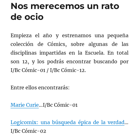
Nos merecemos un rato
que
iluminó
de ocio
Valladolid
(1903-
1913)”,
Empieza el año y estrenamos una pequeña
organizada
colección de Cómics, sobre algunas de las
por
la
disciplinas impartidas en la Escuela. En total
Escuela
son 12, y los podrás encontrar buscando por
de
I/Bc Cómic-01 / I/Bc Cómic-12.
Ingenierías
Industriales
Entre ellos encontrarás:
Marie Curie
…I/Bc Cómic-01
Logicomix: una búsqueda épica de la verdad
…
I/Bc Cómic-02